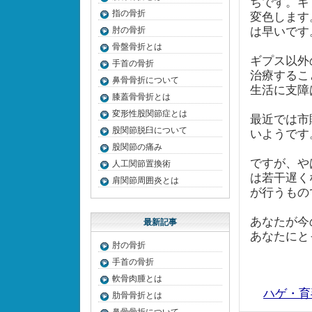
ちです。ギ
指の骨折
変色します
肘の骨折
は早いです
骨盤骨折とは
ギプス以外
手首の骨折
治療するこ
鼻骨骨折について
生活に支障
膝蓋骨骨折とは
変形性股関節症とは
最近では市
股関節脱臼について
いようです
股関節の痛み
ですが、や
人工関節置換術
は若干遅く
肩関節周囲炎とは
が行うもの
あなたが今
最新記事
あなたにと
肘の骨折
手首の骨折
軟骨肉腫とは
ハゲ・育
肋骨骨折とは