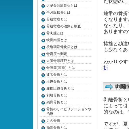
た状態のこ
大腿骨頸部骨折とは
半月版損傷とは
通常の骨折
くなります
骨粗鬆症とは
なったり、
骨粗鬆症の治療と検査
ありますの
骨肉腫とは
軟骨肉腫とは
捻挫と勘違
後縦靭帯骨化症とは
も少なくあ
骨密度の測定
大腿骨頭壊死とは
わかりやす
折
骨腫瘍(骨癌）とは
疲労骨折とは
圧迫骨折とは
剥離
腰椎圧迫骨折とは
剥離骨折とは
剥離骨折と
鎖骨骨折とは
によって引
骨折のリハビリテーションや
的なのは、
治療
足の骨折
ですが、夏
肋骨骨折とは