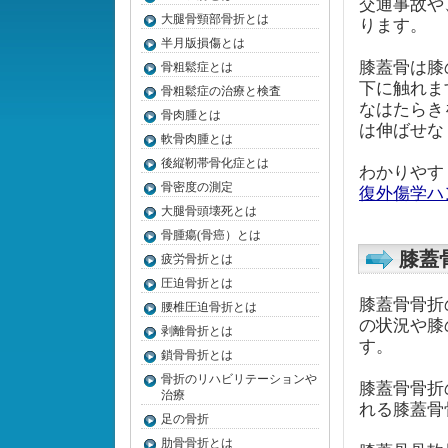
交通事故や
大腿骨頸部骨折とは
ります。
半月版損傷とは
膝蓋骨は膝
骨粗鬆症とは
下に触れま
骨粗鬆症の治療と検査
なはたらき
骨肉腫とは
は伸ばせな
軟骨肉腫とは
後縦靭帯骨化症とは
わかりやす
骨密度の測定
復外傷学ハ
大腿骨頭壊死とは
骨腫瘍(骨癌）とは
膝蓋
疲労骨折とは
圧迫骨折とは
膝蓋骨骨折
腰椎圧迫骨折とは
の状況や膝
剥離骨折とは
す。
鎖骨骨折とは
骨折のリハビリテーションや
膝蓋骨骨折
治療
れる膝蓋骨
足の骨折
肋骨骨折とは