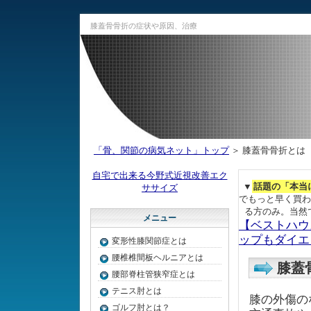
膝蓋骨骨折の症状や原因、治療
「骨、関節の病気ネット」トップ
＞ 膝蓋骨骨折とは
自宅で出来る今野式近視改善エク
▼
話題の「本当
ササイズ
でもっと早く買わ
る方のみ。当然
メニュー
【ベストハウ
ップもダイエ
変形性膝関節症とは
腰椎椎間板ヘルニアとは
膝蓋
腰部脊柱管狭窄症とは
テニス肘とは
膝の外傷の
ゴルフ肘とは？