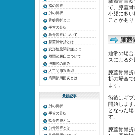
膝蓋骨骨軟
指の骨折
で、膝蓋骨
肘の骨折
小児に多い
ことがあり
骨盤骨折とは
手首の骨折
鼻骨骨折について
膝蓋
膝蓋骨骨折とは
変形性股関節症とは
通常の場合
股関節脱臼について
スによる外
股関節の痛み
人工関節置換術
膝蓋骨骨折
肩関節周囲炎とは
折の場合で
ます。
最新記事
術後はギプ
開始します
肘の骨折
となった場
手首の骨折
す。
軟骨肉腫とは
肋骨骨折とは
膝蓋骨骨折