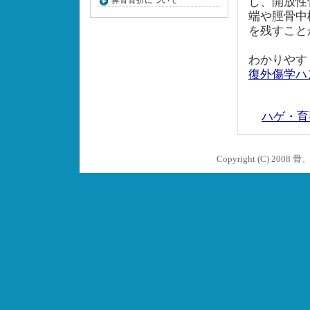
鼻骨骨折について
し、開放性
端や脛骨中
を残すこと
わかりやす
復外傷学ハ
ハゲ・育
Copyright (C) 2008
骨