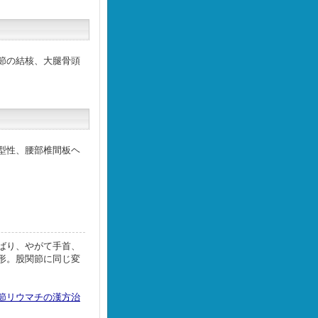
節の結核、大腿骨頭
型性、腰部椎間板ヘ
ばり、やがて手首、
形。股関節に同じ変
節リウマチの漢方治