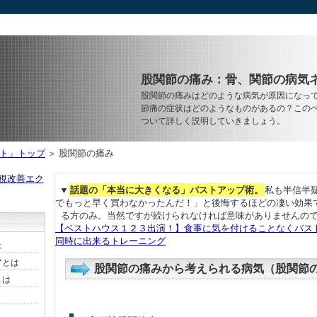
股関節の痛み：骨、関節の病気
股関節の痛みはどのような病気が原因になっ
節痛の症状はどのようなものがあるの？この
ついて詳しく説明していきましょう。
ト」トップ
＞ 股関節の痛み
視改善エク
▼
話題の「本当に大きくなる」バストアップ術。
私も半信半
でもっと早く買わなかったんだ！」と後悔するほどの凄い効果で
る方のみ。当然ですが続けられなければ意味がありませんの
【ベストハウス１２３出演！】食事に気を付けることなくバス
同時に出来るトレーニング
は
アとは
股関節の痛みから考えられる病気（股関節
とは