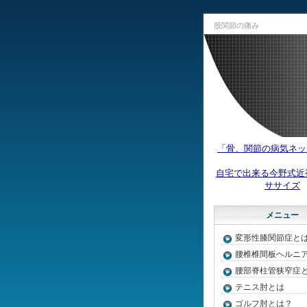
股関節の痛み
「骨、関節の病気ネッ
自宅で出来る今野式近
ササイズ
メニュー
変形性膝関節症と
腰椎椎間板ヘルニ
腰部脊柱管狭窄症
テニス肘とは
ゴルフ肘とは？