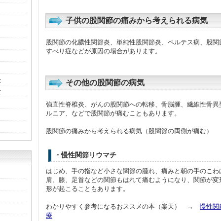
子供の股関節の痛みから考えられる病気
股関節の化膿性関節炎、単純性股関節炎、ペルテス病、股関
すべり症などが原因の場合があります。
は
その他の股関節の病気
て
強直性脊椎炎、がんの股関節への転移、骨脳腫、繊維性骨異
ルニア、などで股関節が痛むこともあります。
股関節の痛みから考えられる病気（股関節の両側が痛む）
・慢性関節リウマチ
はじめ、手の指など小さな関節の腫れ、痛みと朝の手のこわ
肩、膝、足首などの関節もはれて痛むようになり、関節が変
形が起こることもあります。
わかりやすく参考になるおススメの本（楽天） →
慢性関
療