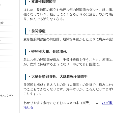
・変形性股関節症
は
はじめ、長時間の起立や歩行片側の股関節のダルさ、軽い痛
強くなっていき、動かしにくくなるが休めば治る。やがて痛
り、休んでも治らなくなる。
検査
・前関節症
変形性股関節症の前段階、股関節を動かしたときに痛みや疲
は
・特発性大腿、骨頭壊死
急に片側の股関節が痛み、坐骨神経痛を伴うことも。所期は
が、次第に持続するようになり、やがて歩行困難に。
・大腿骨頸部骨折、大腿骨転子部骨折
股関節を構成する太ももの骨（大腿骨）の骨折で、痛みにた
つこともできなくなります。お年寄りが、ころんだりつまず
こりやすい。
ーションや
わかりやすく参考になるおススメの本（楽天） →
ひざ痛
治せる