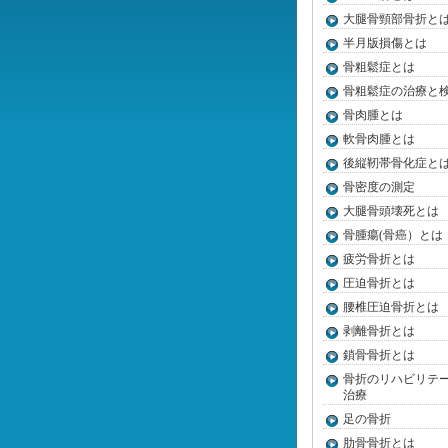
大腿骨頸部骨折と
半月版損傷とは
骨粗鬆症とは
骨粗鬆症の治療と
骨肉腫とは
軟骨肉腫とは
後縦靭帯骨化症と
骨密度の測定
大腿骨頭壊死とは
骨腫瘍(骨癌）とは
疲労骨折とは
圧迫骨折とは
腰椎圧迫骨折とは
剥離骨折とは
鎖骨骨折とは
骨折のリハビリテ
治療
足の骨折
肋骨骨折とは