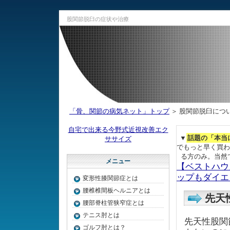
股関節脱臼の症状や治療
「骨、関節の病気ネット」トップ
＞ 股関節脱臼につ
自宅で出来る今野式近視改善エク
▼
話題の「本当
ササイズ
でもっと早く買わ
る方のみ。当然
メニュー
【ベストハウ
ップもダイエ
変形性膝関節症とは
腰椎椎間板ヘルニアとは
先天
腰部脊柱管狭窄症とは
テニス肘とは
先天性股関
ゴルフ肘とは？