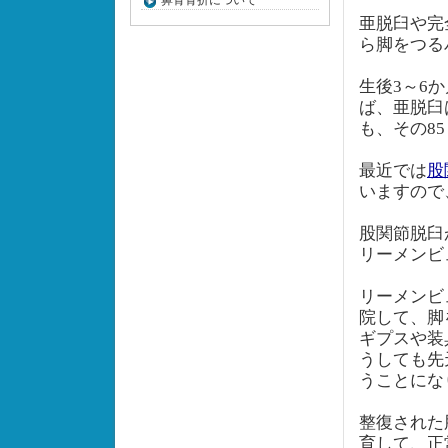
鼻骨骨折について
亜脱臼や完
ら脚をつ
生後3～6
ば、亜脱臼
も、その8
最近では
股
いますので
股関節脱臼
リーメンビ
リーメンビ
院して、脚
ギプスや装
うしても先
うことに
整復された
育して、正