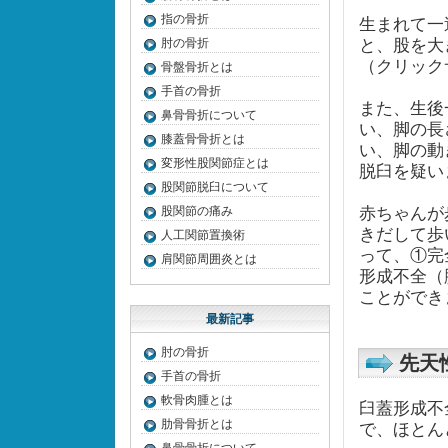
指の骨折
生まれて一
肘の骨折
と、股を大
（クリッ
骨盤骨折とは
手首の骨折
また、生後
鼻骨骨折について
い、脚の長
膝蓋骨骨折とは
い、脚の動
変形性股関節症とは
脱臼を疑
股関節脱臼について
股関節の痛み
赤ちゃんが
きだして歩
人工関節置換術
って、①完
肩関節周囲炎とは
形成不全（
ことができ
最新記事
肘の骨折
先天
手首の骨折
軟骨肉腫とは
臼蓋形成不
肋骨骨折とは
で、ほと