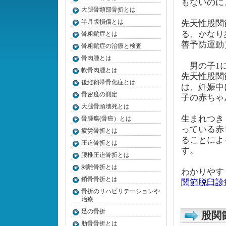
もないのに
大腿骨頸部骨折とは
半月版損傷とは
先天性股関
る、かなり
骨粗鬆症とは
善予防運動
骨粗鬆症の治療と検査
骨肉腫とは
男の子1に
軟骨肉腫とは
先天性股関
後縦靭帯骨化症とは
は、妊娠中
骨密度の測定
子の赤ち
大腿骨頭壊死とは
生まれつき
骨腫瘍(骨癌）とは
っている赤
疲労骨折とは
ることによ
圧迫骨折とは
す。
腰椎圧迫骨折とは
剥離骨折とは
わかりやす
鎖骨骨折とは
関節脱臼診
骨折のリハビリテーションや
治療
足の骨折
股関
肋骨骨折とは